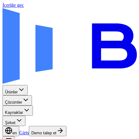
İçeriğe geç
Ürünler
Çözümler
Kaynaklar
Şirket
Giriş
en
Demo talep et