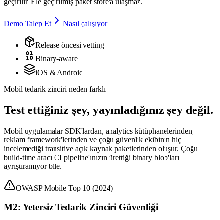
geçirilir. Ele geçirilmiş paket store'a ulaşmaz.
Demo Talep Et
Nasıl çalışıyor
Release öncesi vetting
Binary-aware
iOS & Android
Mobil tedarik zinciri neden farklı
Test ettiğiniz şey, yayınladığınız şey değil.
Mobil uygulamalar SDK'lardan, analytics kütüphanelerinden,
reklam framework'lerinden ve çoğu güvenlik ekibinin hiç
incelemediği transitive açık kaynak paketlerinden oluşur. Çoğu
build-time aracı CI pipeline'ınızın ürettiği binary blob'ları
ayrıştıramıyor bile.
OWASP Mobile Top 10 (2024)
M2: Yetersiz Tedarik Zinciri Güvenliği