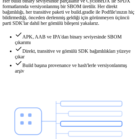
Her build binary seviyesinde parçalanır ve CycloneDX ile SPDX
formatlarında versiyonlanmış bir SBOM üretilir. Her direkt
bağımlılığı, her transitive paketi ve build.gradle ile Podfile'ınızın hiç
bildirmediği, önceden derlenmiş geldiği için görünmeyen üçüncü
parti SDK'lar dahil her gömülü bileşeni yakalarız.
APK, AAB ve IPA'dan binary seviyesinde SBOM
çıkarımı
Direkt, transitive ve gömülü SDK bağımlılıkları yüzeye
çıkar
Build başına provenance ve hash'lerle versiyonlanmış
arşiv