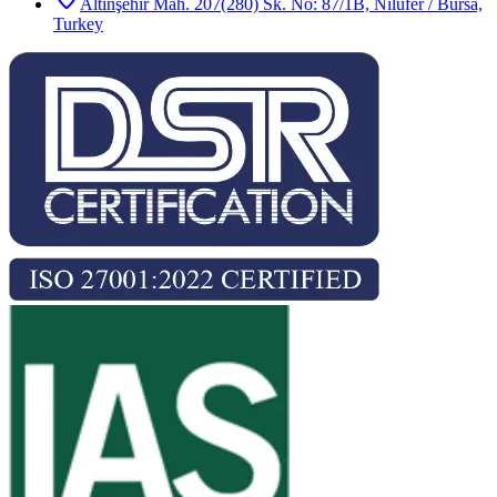
Altınşehir Mah. 207(280) Sk. No: 87/1B, Nilüfer / Bursa,
Turkey