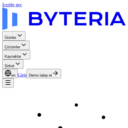
İçeriğe geç
Ürünler
Çözümler
Kaynaklar
Şirket
Giriş
en
Demo talep et