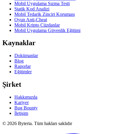
Mobil Uygulama Sızma Testi
Statik Kod Analizi
Mobil Tedarik Zinciri Koruması
Oyun Anti-Cheat
Mobil Kripto Cüzdanlar
Mobil Uygulama Güvenlik Eğitimi
Kaynaklar
Dokümanlar
Blog
Raporlar
Eğitimler
Şirket
Hakkımızda
Kariyer
Bug Bounty
İletişim
©
2026
Byteria.
Tüm hakları saklıdır