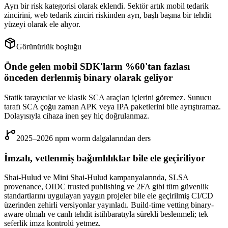
Ayrı bir risk kategorisi olarak eklendi. Sektör artık mobil tedarik
zincirini, web tedarik zinciri riskinden ayrı, başlı başına bir tehdit
yüzeyi olarak ele alıyor.
Görünürlük boşluğu
Önde gelen mobil SDK'ların %60'tan fazlası
önceden derlenmiş binary olarak geliyor
Statik tarayıcılar ve klasik SCA araçları içlerini göremez. Sunucu
tarafı SCA çoğu zaman APK veya IPA paketlerini bile ayrıştıramaz.
Dolayısıyla cihaza inen şey hiç doğrulanmaz.
2025–2026 npm worm dalgalarından ders
İmzalı, vetlenmiş bağımlılıklar bile ele geçiriliyor
Shai-Hulud ve Mini Shai-Hulud kampanyalarında, SLSA
provenance, OIDC trusted publishing ve 2FA gibi tüm güvenlik
standartlarını uygulayan yaygın projeler bile ele geçirilmiş CI/CD
üzerinden zehirli versiyonlar yayınladı. Build-time vetting binary-
aware olmalı ve canlı tehdit istihbaratıyla sürekli beslenmeli; tek
seferlik imza kontrolü yetmez.